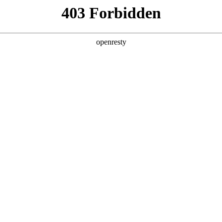
产品及服务
行业解决方案
合作伙伴
投资者关系
国际问学
智算基础设施
算力调度加速
智