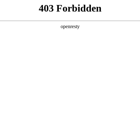
产品及服务
行业解决方案
合作伙伴
投资者关系
服务器
通用算力服务器
计算终端产品
数据