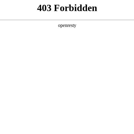
产品及服务
行业解决方案
合作伙伴
投资者关系
业务挑战
业务流程不连贯
随着组织内各类业务系统的增多，
各类业务系统间独立性问题更加突出。组
织全业务流程存在系统业务断点，
无法实现完整的全流程业务线上
化，数据及应用孤立，业务
操作困难。